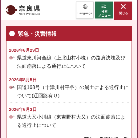
奈良県
検索
Language
閉じる
メニュー
緊急・災害情報
2026年6月29日
県道東川河合線（上北山村小橡）の路肩決壊及び
法面崩落による通行止について
2026年8月5日
国道168号（十津川村平谷）の崩土による通行止に
ついて(迂回路有り)
2026年6月3日
県道大又小川線（東吉野村大又）の法面崩落によ
る通行止について