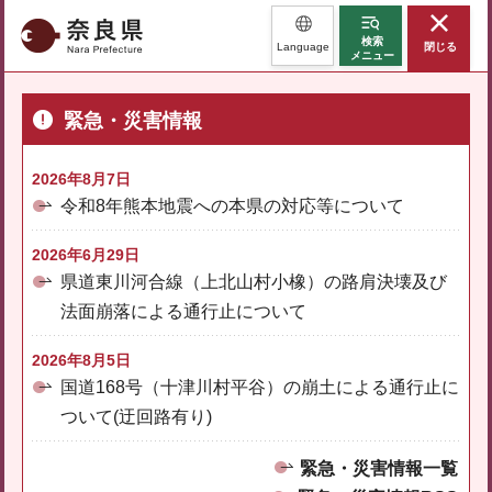
奈良県
検索
Language
閉じる
メニュー
緊急・災害情報
2026年8月7日
令和8年熊本地震への本県の対応等について
2026年6月29日
県道東川河合線（上北山村小橡）の路肩決壊及び
法面崩落による通行止について
2026年8月5日
国道168号（十津川村平谷）の崩土による通行止に
ついて(迂回路有り)
緊急・災害情報一覧