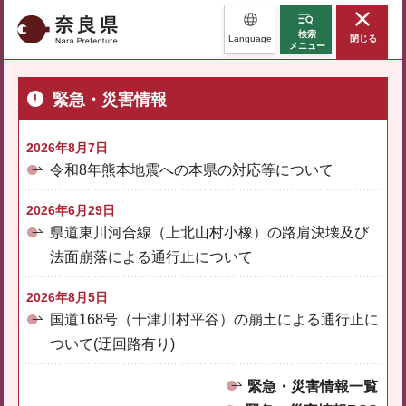
奈良県
検索
Language
閉じる
メニュー
緊急・災害情報
2026年8月7日
令和8年熊本地震への本県の対応等について
2026年6月29日
県道東川河合線（上北山村小橡）の路肩決壊及び
法面崩落による通行止について
2026年8月5日
国道168号（十津川村平谷）の崩土による通行止に
ついて(迂回路有り)
緊急・災害情報一覧