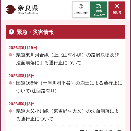
奈良県
検索
Language
閉じる
メニュー
緊急・災害情報
2026年6月29日
県道東川河合線（上北山村小橡）の路肩決壊及び
法面崩落による通行止について
2026年8月5日
国道168号（十津川村平谷）の崩土による通行止に
ついて(迂回路有り)
2026年6月3日
県道大又小川線（東吉野村大又）の法面崩落によ
る通行止について