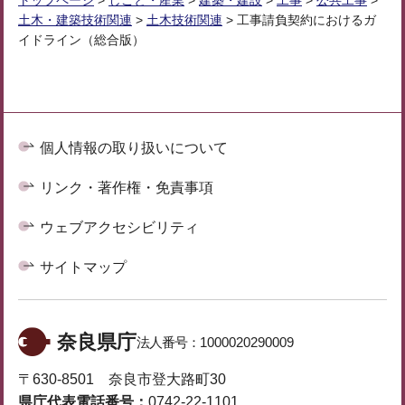
トップページ
>
しごと・産業
>
建築・建設
>
工事
>
公共工事
>
土木・建築技術関連
>
土木技術関連
> 工事請負契約におけるガ
イドライン（総合版）
個人情報の取り扱いについて
リンク・著作権・免責事項
ウェブアクセシビリティ
サイトマップ
奈良県庁
法人番号：
1000020290009
〒630-8501 奈良市登大路町30
県庁代表電話番号：
0742-22-1101