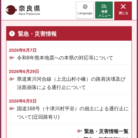
奈良県
検索
Language
閉じる
メニュー
緊急・災害情報
2026年8月7日
令和8年熊本地震への本県の対応等について
2026年6月29日
県道東川河合線（上北山村小橡）の路肩決壊及び
法面崩落による通行止について
2026年8月5日
国道168号（十津川村平谷）の崩土による通行止に
ついて(迂回路有り)
緊急・災害情報一覧