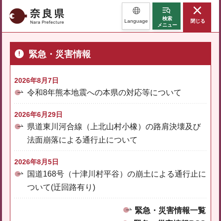
奈良県
検索
Language
閉じる
メニュー
緊急・災害情報
2026年8月7日
令和8年熊本地震への本県の対応等について
2026年6月29日
県道東川河合線（上北山村小橡）の路肩決壊及び
法面崩落による通行止について
2026年8月5日
国道168号（十津川村平谷）の崩土による通行止に
ついて(迂回路有り)
緊急・災害情報一覧