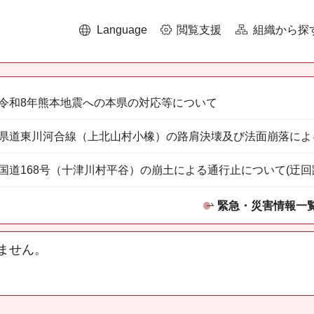
Language
閲覧支援
組織から探
令和8年熊本地震への本県の対応等について
県道東川河合線（上北山村小橡）の路肩決壊及び法面崩落によ
国道168号（十津川村平谷）の崩土による通行止について(迂回
緊急・災害情報一
ません。