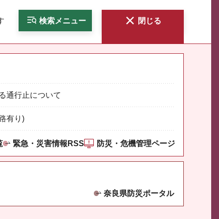
す
検索
メニュー
閉じる
る通行止について
路有り)
覧
緊急・災害情報RSS
防災・危機管理ページ
奈良県防災ポータル