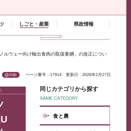
ツ
しごと・産業
県政情報
びノルウェー向け輸出食肉の取扱要綱」の改正につい
ページ番号：17914
更新日：2026年2月27日
印刷
同じカテゴリから探す
ノ
食と農
U