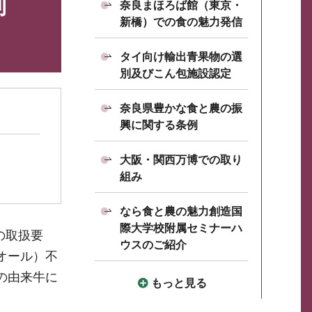
制
奈良まほろば館（東京・
新橋）での食の魅力発信
タイ向け輸出青果物の選
別及びこん包施設認定
奈良県豊かな食と農の振
興に関する条例
大阪・関西万博での取り
組み
なら食と農の魅力創造国
際大学校附属セミナーハ
の取扱要
ウスのご紹介
オール）不
の由来牛に
もっと見る