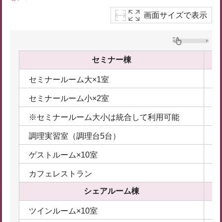
画面サイズで表示
セミナー棟
セミナールーム大×1室
1
セミナールーム小×2室
5
※セミナールーム大小は統合して利用可能
調理実習室（調理台5台）
4
ゲストルーム×10室
4
カフェレストラン
シェアルーム棟
ツインルーム×10室
3