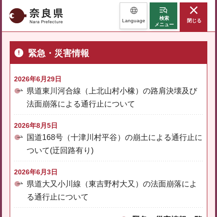
奈良県
検索
Language
閉じる
メニュー
緊急・災害情報
2026年6月29日
県道東川河合線（上北山村小橡）の路肩決壊及び
法面崩落による通行止について
2026年8月5日
国道168号（十津川村平谷）の崩土による通行止に
ついて(迂回路有り)
2026年6月3日
県道大又小川線（東吉野村大又）の法面崩落によ
る通行止について