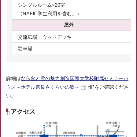
シングルルーム×20室
1
（NAFIC学生利用を含む。）
屋外
交流広場・ウッドデッキ
5
駐車場
詳細は
なら食と農の魅力創造国際大学校附属セミナーハ
ウス～ホテル奈良さくらいの郷～
HPをご確認くださ
い。
アクセス