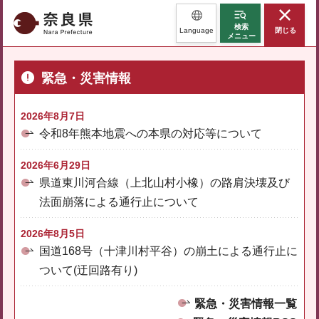
奈良県
検索
Language
閉じる
メニュー
緊急・災害情報
2026年8月7日
令和8年熊本地震への本県の対応等について
2026年6月29日
県道東川河合線（上北山村小橡）の路肩決壊及び
法面崩落による通行止について
2026年8月5日
国道168号（十津川村平谷）の崩土による通行止に
ついて(迂回路有り)
緊急・災害情報一覧