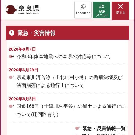
奈良県
検索
Language
閉じる
メニュー
緊急・災害情報
2026年8月7日
令和8年熊本地震への本県の対応等について
2026年6月29日
県道東川河合線（上北山村小橡）の路肩決壊及び
法面崩落による通行止について
2026年8月5日
国道168号（十津川村平谷）の崩土による通行止に
ついて(迂回路有り)
緊急・災害情報一覧