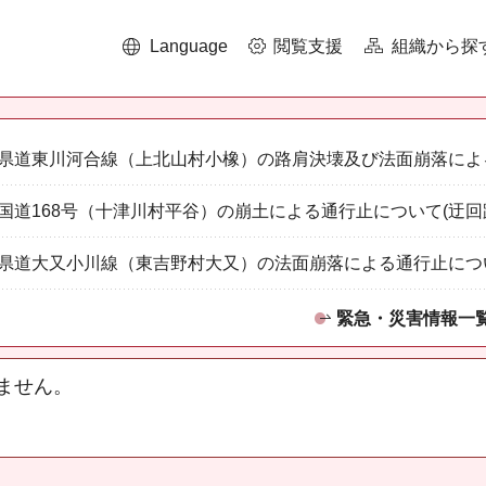
Language
閲覧支援
組織から探
県道東川河合線（上北山村小橡）の路肩決壊及び法面崩落によ
国道168号（十津川村平谷）の崩土による通行止について(迂回
県道大又小川線（東吉野村大又）の法面崩落による通行止につ
緊急・災害情報一
ません。