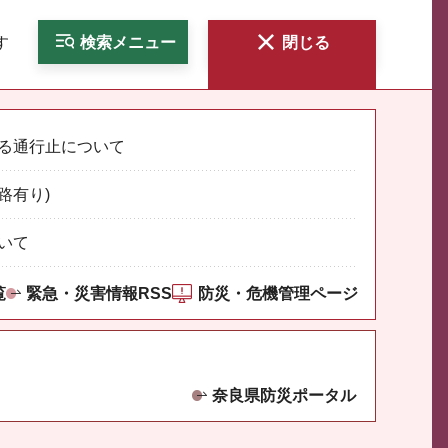
す
検索
メニュー
閉じる
る通行止について
路有り)
いて
覧
緊急・災害情報RSS
防災・危機管理ページ
奈良県防災ポータル