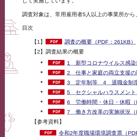
して実施しています。
調査対象は、常用雇用者5人以上の事業所から、
目次
【1】
調査の概要（PDF：261KB）
【2】調査結果の概要
1 新型コロナウイルス感染
2 仕事と家庭の両立支援の取
3 定年制等 4 退職金制度
5 セクシャルハラスメント・
6 労働時間・休日・休暇（P
7 働き方改革の実施状況（P
【参考資料】
令和2年度職場環境調査票（PDF