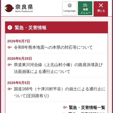
奈良県
検索
Language
閉じる
メニュー
緊急・災害情報
2026年8月7日
令和8年熊本地震への本県の対応等について
2026年6月29日
県道東川河合線（上北山村小橡）の路肩決壊及び
法面崩落による通行止について
2026年8月5日
国道168号（十津川村平谷）の崩土による通行止に
ついて(迂回路有り)
緊急・災害情報一覧