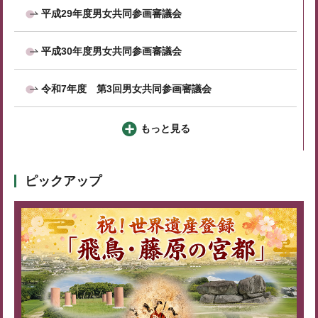
平成29年度男女共同参画審議会
平成30年度男女共同参画審議会
令和7年度 第3回男女共同参画審議会
もっと見る
ピックアップ