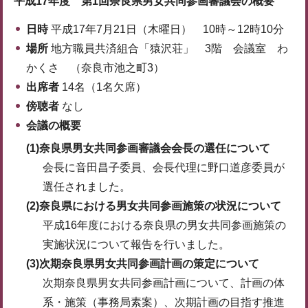
平成17年度 第1回奈良県男女共同参画審議会の概要
日時
平成17年7月21日（木曜日） 10時～12時10分
場所
地方職員共済組合「猿沢荘」 3階 会議室 わ
かくさ （奈良市池之町3）
出席者
14名（1名欠席）
傍聴者
なし
会議の概要
(1)奈良県男女共同参画審議会会長の選任について
会長に音田昌子委員、会長代理に野口道彦委員が
選任されました。
(2)奈良県における男女共同参画施策の状況について
平成16年度における奈良県の男女共同参画施策の
実施状況について報告を行いました。
(3)次期奈良県男女共同参画計画の策定について
次期奈良県男女共同参画計画について、計画の体
系・施策（事務局素案）、次期計画の目指す推進