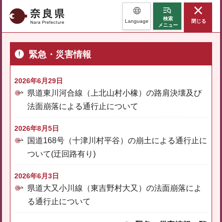
奈良県
検索
Language
閉じる
メニュー
緊急・災害情報
2026年6月29日
県道東川河合線（上北山村小橡）の路肩決壊及び
法面崩落による通行止について
2026年8月5日
国道168号（十津川村平谷）の崩土による通行止に
ついて(迂回路有り)
2026年6月3日
県道大又小川線（東吉野村大又）の法面崩落によ
る通行止について