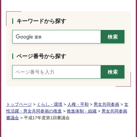
キーワードから探す
ページ番号から探す
トップページ
>
くらし・環境
>
人権・平和
>
男女共同参画
>
女
性活躍・男女共同参画の推進
>
推進体制・組織
>
男女共同参画
審議会
> 平成17年度第1回審議会