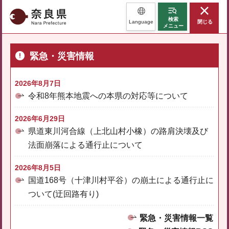
奈良県
検索
Language
閉じる
メニュー
緊急・災害情報
2026年8月7日
令和8年熊本地震への本県の対応等について
2026年6月29日
県道東川河合線（上北山村小橡）の路肩決壊及び
法面崩落による通行止について
2026年8月5日
国道168号（十津川村平谷）の崩土による通行止に
ついて(迂回路有り)
緊急・災害情報一覧