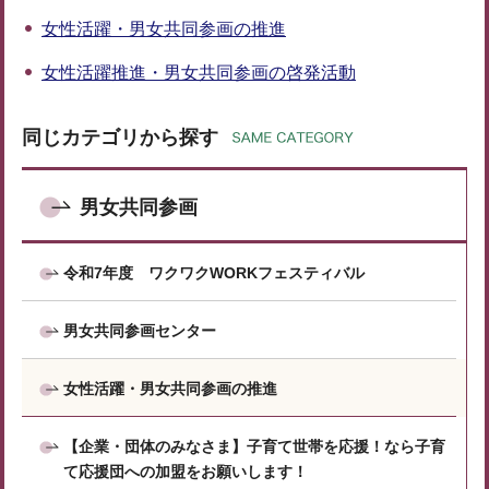
女性活躍・男女共同参画の推進
女性活躍推進・男女共同参画の啓発活動
同じカテゴリから探す
男女共同参画
令和7年度 ワクワクWORKフェスティバル
男女共同参画センター
女性活躍・男女共同参画の推進
【企業・団体のみなさま】子育て世帯を応援！なら子育
て応援団への加盟をお願いします！