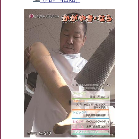
（PDF：411KB）