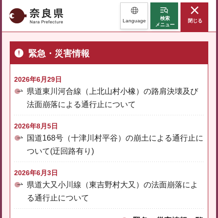
奈良県
検索
Language
閉じる
メニュー
緊急・災害情報
2026年6月29日
県道東川河合線（上北山村小橡）の路肩決壊及び
法面崩落による通行止について
2026年8月5日
国道168号（十津川村平谷）の崩土による通行止に
ついて(迂回路有り)
2026年6月3日
県道大又小川線（東吉野村大又）の法面崩落によ
る通行止について