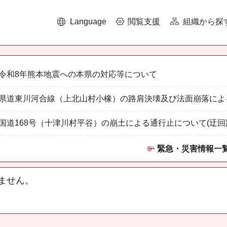
Language
閲覧支援
組織から探
令和8年熊本地震への本県の対応等について
県道東川河合線（上北山村小橡）の路肩決壊及び法面崩落によ
国道168号（十津川村平谷）の崩土による通行止について(迂回
緊急・災害情報一
ません。