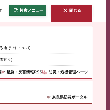
す
検索
メニュー
閉じる
る通行止について
路有り)
覧
緊急・災害情報RSS
防災・危機管理ページ
奈良県防災ポータル