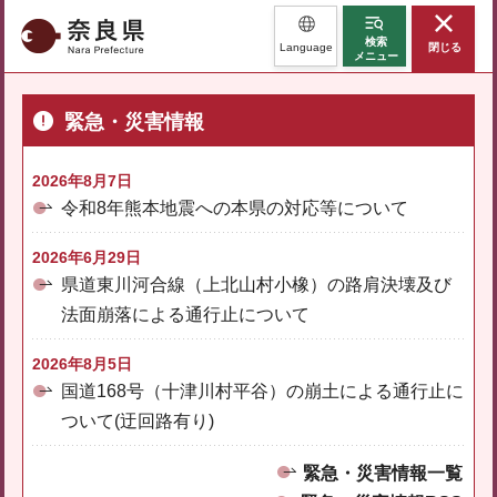
奈良県
検索
Language
閉じる
メニュー
緊急・災害情報
2026年8月7日
令和8年熊本地震への本県の対応等について
2026年6月29日
県道東川河合線（上北山村小橡）の路肩決壊及び
法面崩落による通行止について
2026年8月5日
国道168号（十津川村平谷）の崩土による通行止に
ついて(迂回路有り)
緊急・災害情報一覧