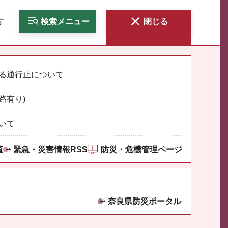
す
検索
メニュー
閉じる
る通行止について
路有り)
いて
覧
緊急・災害情報RSS
防災・危機管理ページ
奈良県防災ポータル