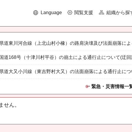
Language
閲覧支援
組織から探
県道東川河合線（上北山村小橡）の路肩決壊及び法面崩落によ
国道168号（十津川村平谷）の崩土による通行止について(迂回
県道大又小川線（東吉野村大又）の法面崩落による通行止につ
緊急・災害情報一
ません。