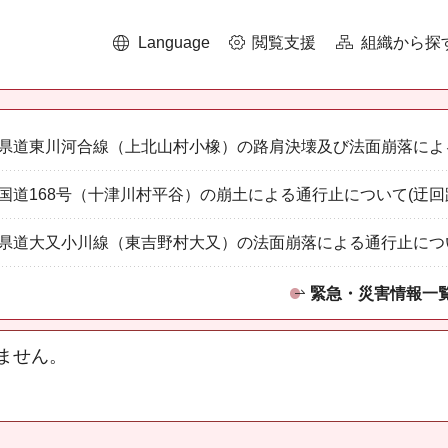
Language
閲覧支援
組織から探
県道東川河合線（上北山村小橡）の路肩決壊及び法面崩落によ
国道168号（十津川村平谷）の崩土による通行止について(迂回
県道大又小川線（東吉野村大又）の法面崩落による通行止につ
緊急・災害情報一
ません。