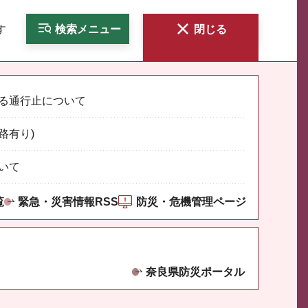
す
検索
メニュー
閉じる
る通行止について
路有り)
いて
覧
緊急・災害情報RSS
防災・危機管理ページ
奈良県防災ポータル