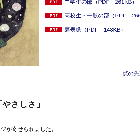
中学生の部（PDF：261KB）
高校生・一般の部（PDF：26
裏表紙（PDF：148KB）
一覧の先
1「やさしさ」
ージが寄せられました。