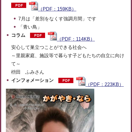
（PDF：159KB）
7月は「差別をなくす強調月間」です
「青い鳥」
コラム
（PDF：114KB）
安心して巣立つことができる社会へ
～里親家庭、施設等で暮らす子どもたちの自立に向け
て～
枡田 ふみさん
インフォメーション
（PDF：223KB）