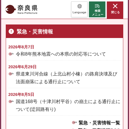
奈良県
検索
Language
閉じる
メニュー
緊急・災害情報
2026年8月7日
令和8年熊本地震への本県の対応等について
2026年6月29日
県道東川河合線（上北山村小橡）の路肩決壊及び
法面崩落による通行止について
2026年8月5日
国道168号（十津川村平谷）の崩土による通行止に
ついて(迂回路有り)
緊急・災害情報一覧