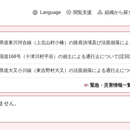
Language
閲覧支援
組織から探
県道東川河合線（上北山村小橡）の路肩決壊及び法面崩落によ
国道168号（十津川村平谷）の崩土による通行止について(迂回
県道大又小川線（東吉野村大又）の法面崩落による通行止につ
緊急・災害情報一
ません。