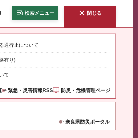
す
検索
メニュー
閉じる
る通行止について
路有り)
いて
覧
緊急・災害情報RSS
防災・危機管理ページ
奈良県防災ポータル