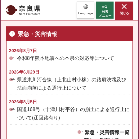
奈良県
検索
Language
閉じる
メニュー
緊急・災害情報
2026年8月7日
令和8年熊本地震への本県の対応等について
2026年6月29日
県道東川河合線（上北山村小橡）の路肩決壊及び
法面崩落による通行止について
2026年8月5日
国道168号（十津川村平谷）の崩土による通行止に
ついて(迂回路有り)
緊急・災害情報一覧