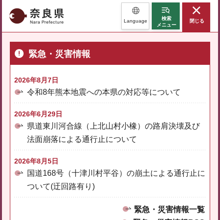
奈良県
検索
Language
閉じる
メニュー
緊急・災害情報
2026年8月7日
令和8年熊本地震への本県の対応等について
2026年6月29日
県道東川河合線（上北山村小橡）の路肩決壊及び
法面崩落による通行止について
2026年8月5日
国道168号（十津川村平谷）の崩土による通行止に
ついて(迂回路有り)
緊急・災害情報一覧