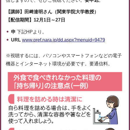
信しますので、ぜひご視聴ください。
要申込
。
【講師】田﨑達明さん（関東学院大学教授）
【配信期間】12月1日～27日
申
下記HPより。
URL
www.pref.nara.jp/dd.aspx?menuid=9479
※視聴するには、パソコンやスマートフォンなどの電子
機器とインターネット環境が必要です。要通信料。