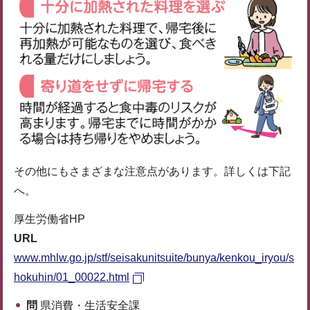
その他にもさまざまな注意点があります。詳しくは下記
へ。
厚生労働省HP
URL
www.mhlw.go.jp/stf/seisakunitsuite/bunya/kenkou_iryou/s
hokuhin/01_00022.html
問
県消費・生活安全課