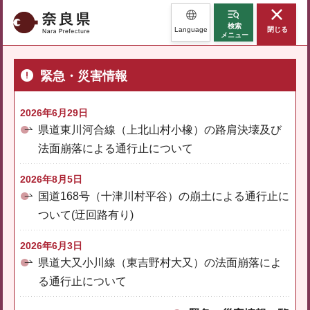
奈良県
検索
Language
閉じる
メニュー
緊急・災害情報
2026年6月29日
県道東川河合線（上北山村小橡）の路肩決壊及び
法面崩落による通行止について
2026年8月5日
国道168号（十津川村平谷）の崩土による通行止に
ついて(迂回路有り)
2026年6月3日
県道大又小川線（東吉野村大又）の法面崩落によ
る通行止について