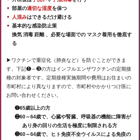
部屋の
適切な湿度
を保つ
人混み
はできるだけ避ける
基本的な感染防止策
換気 消毒 距離 、必要な場面での マスク着用を徹底す
る
▶︎ワクチンで重症化（肺炎など）を防ぐことができま
す。下記❶～❸の方はインフルエンザワクチンの定期接
種の対象者です。定期接種実施期間や費用はお住まいの
市町村により異なりますので、市町村やかかりつけ医に
お問い合わせください。
❶65歳以上の方
❷60～64歳で、心臓や腎臓、呼吸器の機能に障害が
あり身の回りの生活を極度に制限される方
❸60～64歳で、ヒト免疫不全ウイルスによる免疫の