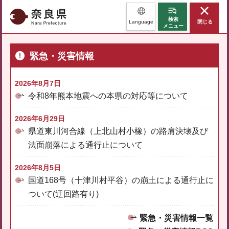
奈良県
検索
Language
閉じる
メニュー
緊急・災害情報
2026年8月7日
令和8年熊本地震への本県の対応等について
2026年6月29日
県道東川河合線（上北山村小橡）の路肩決壊及び
法面崩落による通行止について
2026年8月5日
国道168号（十津川村平谷）の崩土による通行止に
ついて(迂回路有り)
緊急・災害情報一覧