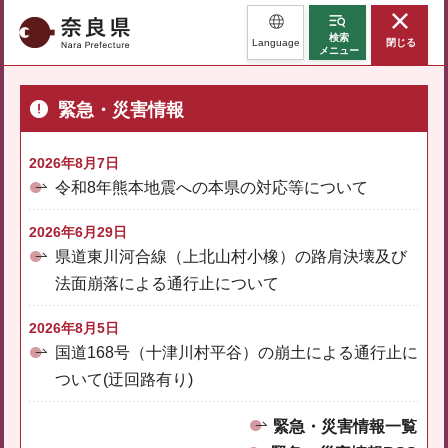
奈良県
検索
Language
閉じる
メニュー
緊急・災害情報
2026年8月7日
令和8年熊本地震への本県の対応等について
2026年6月29日
県道東川河合線（上北山村小橡）の路肩決壊及び
法面崩落による通行止について
2026年8月5日
国道168号（十津川村平谷）の崩土による通行止に
ついて(迂回路有り)
緊急・災害情報一覧