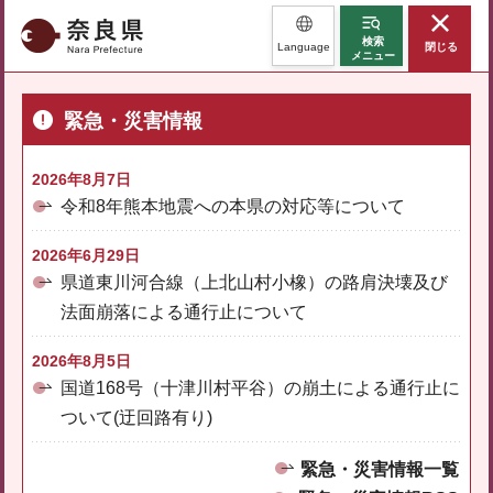
奈良県
検索
Language
閉じる
メニュー
緊急・災害情報
2026年8月7日
令和8年熊本地震への本県の対応等について
2026年6月29日
県道東川河合線（上北山村小橡）の路肩決壊及び
法面崩落による通行止について
2026年8月5日
国道168号（十津川村平谷）の崩土による通行止に
ついて(迂回路有り)
緊急・災害情報一覧