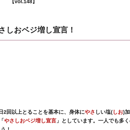
【vol.148】
さしおベジ増し宣言！
1日2回以上とることを基本に、身体に
やさ
しい塩(
しお
)
「
やさしおベジ増し宣言
」としています。一人でも多く
ょう！