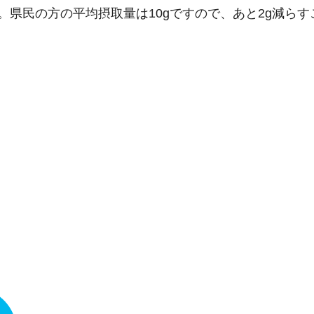
。県民の方の平均摂取量は10gですので、あと2g減らす