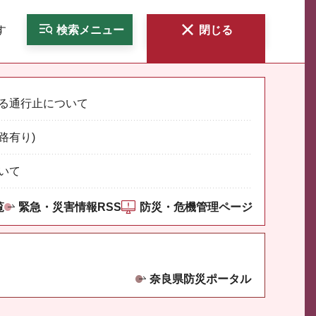
す
検索
メニュー
閉じる
る通行止について
路有り)
いて
覧
緊急・災害情報RSS
防災・危機管理ページ
奈良県防災ポータル