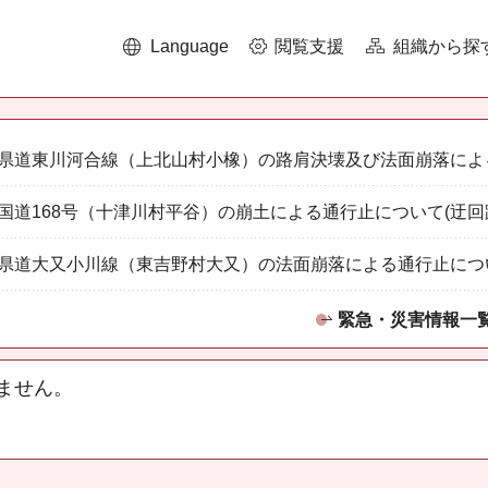
Language
閲覧支援
組織から探
県道東川河合線（上北山村小橡）の路肩決壊及び法面崩落によ
国道168号（十津川村平谷）の崩土による通行止について(迂回
県道大又小川線（東吉野村大又）の法面崩落による通行止につ
緊急・災害情報一
ません。