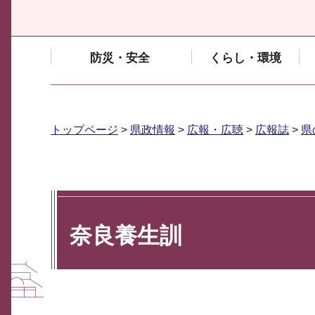
防災・安全
くらし・環境
トップページ
>
県政情報
>
広報・広聴
>
広報誌
>
県
奈良養生訓