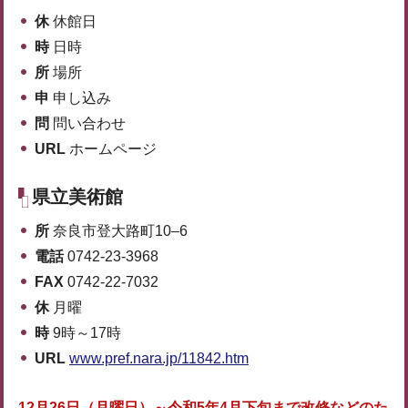
休
休館日
時
日時
所
場所
申
申し込み
問
問い合わせ
URL
ホームページ
県立美術館
所
奈良市登大路町10‒6
電話
0742-23-3968
FAX
0742-22-7032
休
月曜
時
9時～17時
URL
www.pref.nara.jp/11842.htm
12月26日（月曜日）～令和5年4月下旬まで改修などのた