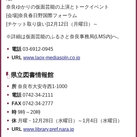
奈良ゆかりの仮面芸能の上演とトークイベント
[会場]奈良春日野国際フォーラム
[チケット取り扱い]12月12日（月曜日）～
※詳細は仮面芸能のふるさと奈良事務局(LMS内)へ。
電話
03-6912-0945
URL
www.laox-mediasoln.co.jp
県立図書情報館
所
奈良市大安寺西1-1000
電話
0742-34-2111
FAX
0742-34-2777
時
9時～20時
休
月曜・12月28日（水曜日）～1月4日（水曜日）
URL
www.library.pref.nara.jp