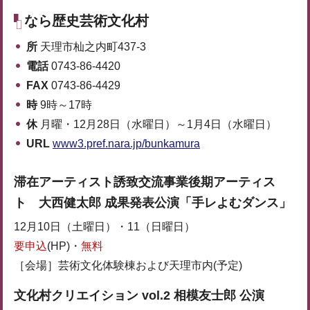
なら歴史芸術文化村
所
天理市杣之内町437-3
電話
0743-86-4420
FAX
0743-86-4429
時
9時～17時
休
月曜・12月28日（水曜日）～1月4日（水曜日）
URL
www3.pref.nara.jp/bunkamura
滞在アーティスト誘致交流事業後期アーティス
ト 大西健太郎 成果発表公演「手レよむダンス」
12月10日（土曜日）・11（日曜日）
要申込
(HP)・
無料
［会場］芸術文化体験棟および天理市内(予定)
文化村クリエイション vol.2 相模友士郎 公演