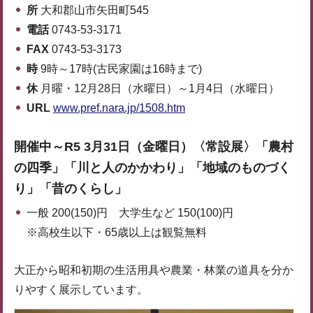
所
大和郡山市矢田町545
電話
0743-53-3171
FAX
0743-53-3173
時
9時～17時(古民家園は16時まで)
休
月曜・12月28日（水曜日）～1月4日（水曜日）
URL
www.pref.nara.jp/1508.htm
開催中～R5 3月31日（金曜日）
〈常設展〉「農村
の四季」「川と人のかかわり」「地域のものづく
り」「昔のくらし」
一般 200(150)円 大学生など 150(100)円
※高校生以下・65歳以上は観覧無料
大正から昭和初期の生活用具や農業・林業の道具を分か
りやすく展示しています。