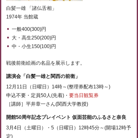
白髪一雄 「諸仏舌相」
1974年 当館蔵
一般400(300)円
大・高生250(200)円
中・小生150(100)円
戦後前衛絵画の名品を展示します。
講演会「白髪一雄と関西の前衛」
12月11日（日曜日）14時～(整理券配布13時～)
申込不要・定員50人(先着)・
要当日観覧券
［講師］平井章一さん(関西大学教授)
開館50周年記念プレイベント 仮面芸能のふるさと奈良
3月4日（土曜日）・5（日曜日）12時45分～(開場12時予
定)