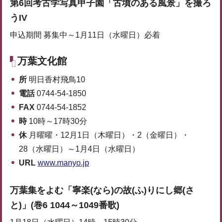
第6回考古学写真甲子園「古墳のある風景」を撮ろ
うIV
申込期間 募集中～1月11日（水曜日）必着
万葉文化館
所
明日香村飛鳥10
電話
0744-54-1850
FAX
0744-54-1852
時
10時～17時30分
休
月曜曜・12月1日（木曜日）・2（金曜日）・
28（水曜日）～1月4日（水曜日）
URL
www.manyo.jp
万葉集をよむ「寧楽(なら)の故(ふ)りにし郷(さ
と)」
(巻6 1044～1049番歌)