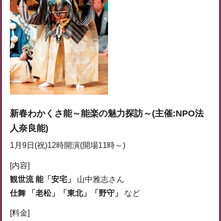
新春わかくさ能～能楽の魅力探訪～(主催:NPO法
人奈良能)
1月9日(祝)12時開演(開場11時～)
[内容]
観世流 能「安宅」
山中雅志さん
仕舞 「老松」「東北」「野守」
など
[料金]