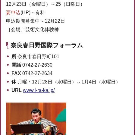
12月23日（金曜日）～25（日曜日）
要申込
(HP)・有料
申込期間募集中～12月22日
［会場］芸術文化体験棟
奈良春日野国際フォーラム
所
奈良市春日野町101
電話
0742-27-2630
FAX
0742-27-2634
休
月曜・12月28日（水曜日）～1月4日（水曜日）
URL
www.i-ra-ka.jp/