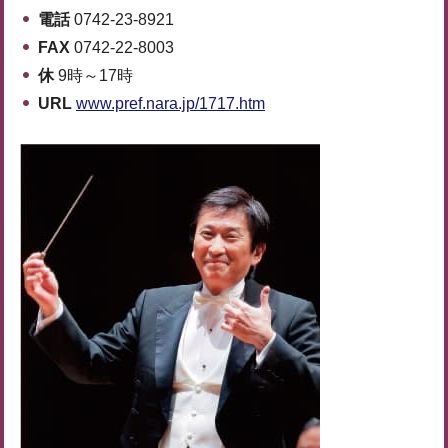
電話
0742-23-8921
FAX
0742-22-8003
休
9時～17時
URL
www.pref.nara.jp/1717.htm