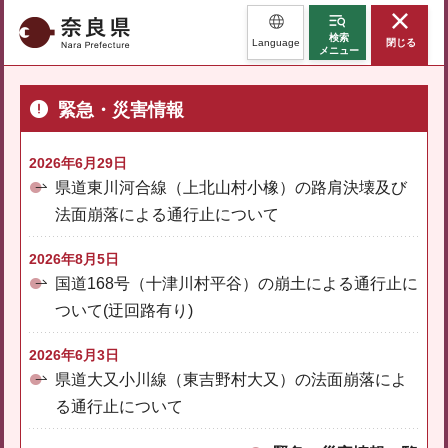
奈良県
検索
Language
閉じる
メニュー
緊急・災害情報
2026年6月29日
県道東川河合線（上北山村小橡）の路肩決壊及び
法面崩落による通行止について
2026年8月5日
国道168号（十津川村平谷）の崩土による通行止に
ついて(迂回路有り)
2026年6月3日
県道大又小川線（東吉野村大又）の法面崩落によ
る通行止について