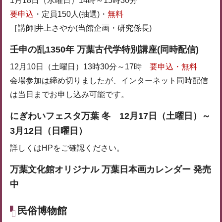
1月18日（水曜日）14時～15時30分
要申込
・定員150人(抽選)・
無料
［講師]井上さやか(当館企画・研究係長)
壬申の乱1350年 万葉古代学特別講座(同時配信)
12月10日（土曜日）13時30分～17時
要申込・無料
会場参加は締め切りましたが、インターネット同時配信
は当日までお申し込み可能です。
にぎわいフェスタ万葉 冬 12月17日（土曜日）～
3月12日（日曜日）
詳しくはHPをご確認ください。
万葉文化館オリジナル 万葉日本画カレンダー 発売
中
民俗博物館