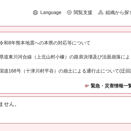
Language
閲覧支援
組織から探
令和8年熊本地震への本県の対応等について
県道東川河合線（上北山村小橡）の路肩決壊及び法面崩落によ
国道168号（十津川村平谷）の崩土による通行止について(迂回
緊急・災害情報一
ません。