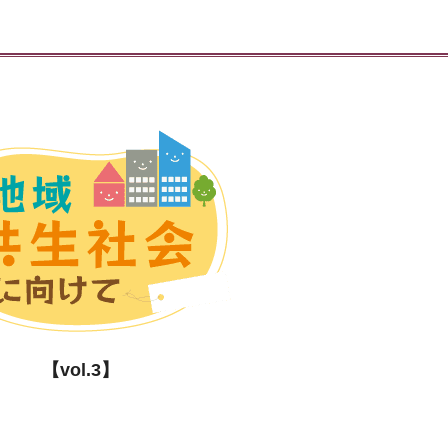
【vol.3】