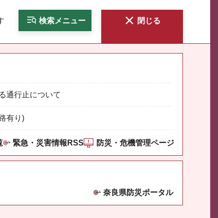
す
検索
メニュー
閉じる
る通行止について
路有り)
覧
緊急・災害情報RSS
防災・危機管理ページ
奈良県防災ポータル