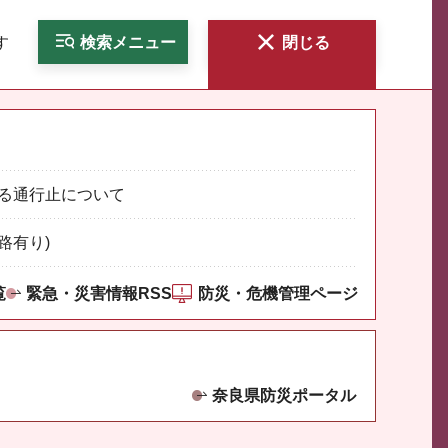
す
検索
メニュー
閉じる
る通行止について
路有り)
覧
緊急・災害情報RSS
防災・危機管理ページ
奈良県防災ポータル