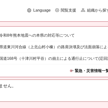
Language
閲覧支援
組織から探
令和8年熊本地震への本県の対応等について
県道東川河合線（上北山村小橡）の路肩決壊及び法面崩落によ
国道168号（十津川村平谷）の崩土による通行止について(迂回
緊急・災害情報一
ません。