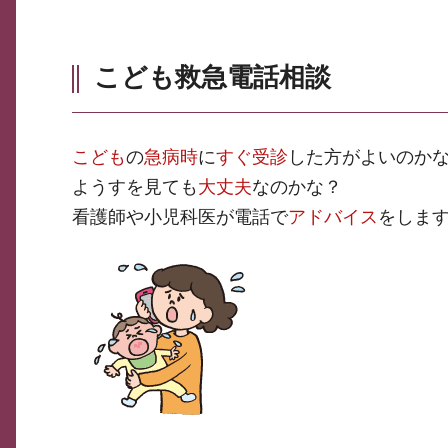
こども救急電話相談
こども
の
急病時
に
すぐ受診
した方がよいのか
ようすを見ても
大丈夫
なのかな？
看護師や小児科医が電話で
アドバイス
をしま