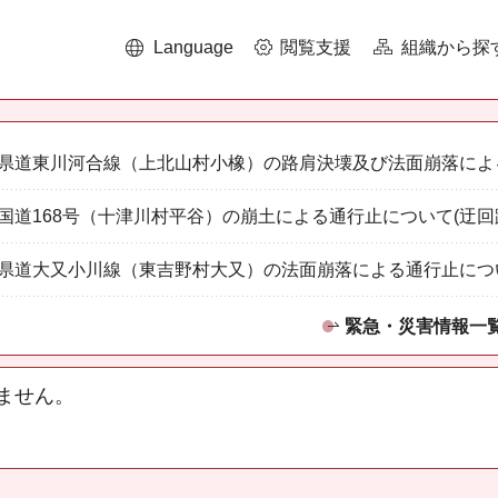
Language
閲覧支援
組織から探
県道東川河合線（上北山村小橡）の路肩決壊及び法面崩落によ
国道168号（十津川村平谷）の崩土による通行止について(迂回
県道大又小川線（東吉野村大又）の法面崩落による通行止につ
緊急・災害情報一
ません。