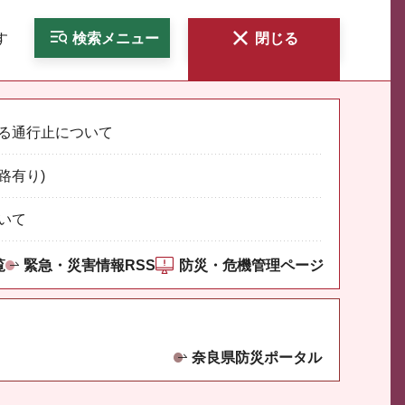
す
検索
メニュー
閉じる
る通行止について
路有り)
いて
覧
緊急・災害情報RSS
防災・危機管理ページ
奈良県防災ポータル