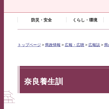
防災・安全
くらし・環境
トップページ
>
県政情報
>
広報・広聴
>
広報誌
>
県
奈良養生訓