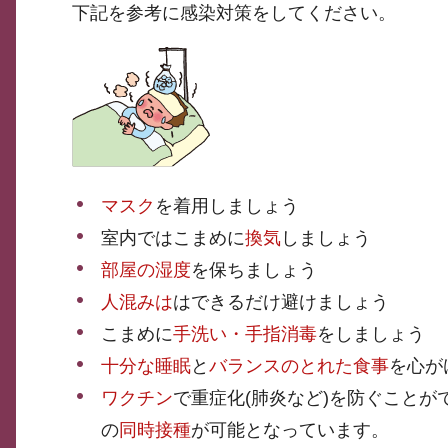
下記を参考に感染対策をしてください。
マスク
を着用しましょう
室内ではこまめに
換気
しましょう
部屋の湿度
を保ちましょう
人混みは
はできるだけ避けましょう
こまめに
手洗い・手指消毒
をしましょう
十分な睡眠
と
バランスのとれた食事
を心が
ワクチン
で重症化(肺炎など)を防ぐこと
の
同時接種
が可能となっています。