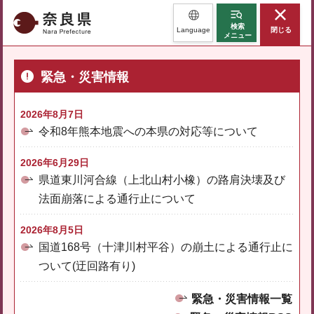
奈良県
検索
Language
閉じる
メニュー
緊急・災害情報
2026年8月7日
令和8年熊本地震への本県の対応等について
2026年6月29日
県道東川河合線（上北山村小橡）の路肩決壊及び
法面崩落による通行止について
2026年8月5日
国道168号（十津川村平谷）の崩土による通行止に
ついて(迂回路有り)
緊急・災害情報一覧