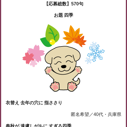
【応募総数】570句
お題 四季
衣替え 去年の穴に 指ささり
匿名希望／40代・兵庫県
春秋が 遠慮しがちに すぎる四季