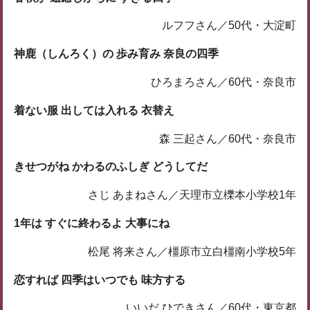
ルフフさん／50代・大淀町
神鹿（しんろく）の 歩み育み 奈良の四季
ひろまろさん／60代・奈良市
着ない服 出しては入れる 衣替え
森 三起さん／60代・奈良市
きせつがね かわるのふしぎ どうしてだ
さじ あまねさん／天理市立櫟本小学校1年
1年は すぐに終わるよ 大事にね
松尾 将来さん／橿原市立白橿南小学校5年
恋すれば 四季はいつでも 味方する
いいだ ひできさん／60代・東京都