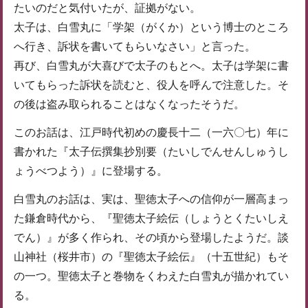
たいのだと気付いたが、証拠がない。
太子は、白雪丸に「学架（がくか）という博士のところ
へ行き、訴状を書いてもらいなさい」と言った。
再び、白雪丸が大喜びで太子のもとへ。太子は学架に書
いてもらった訴状を読むと、役人を呼んで注意した。そ
の後は盗み取られることはなくなったそうだ。
このお話は、江戸時代初めの慶長十二（一六〇七）年に
書かれた『太子伝撰集抄別要（たいしでんせんしゅうし
ょうべつよう）』に登場する。
白雪丸のお話は、実は、聖徳太子への信仰が一層高まっ
た鎌倉時代から、『聖徳太子絵伝（しょうとくたいしえ
でん）』が多く作られ、その頃から登場したようだ。談
山神社（桜井市）の『聖徳太子絵伝』（十五世紀）もそ
の一つ。聖徳太子と巻物をくわえた白雪丸が描かれてい
る。