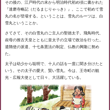
その後の、江戸時代の末から明治時代初め頃に書かれた
『達磨寺略記（だるまじりゃっき）』。ここで初めて雪
丸の名が登場する。ということは、雪丸のルーツは、白
雪丸ということか。
さてさて、その白雪丸のご主人の聖徳太子。飛鳥時代、
叔母の推古天皇とともに皇太子の立場で政治を行った。
遣隋使の派遣、十七条憲法の制定、仏教の興隆に努め
た。
太子は幼少から聡明で、十人の話を一度に聞き分けたと
いう。その太子の愛犬、賢い雪丸。今は、王寺町の観
光・広報大使として日々、大活躍している。