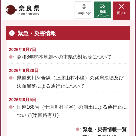
奈良県
検索
Language
閉じる
メニュー
緊急・災害情報
2026年8月7日
令和8年熊本地震への本県の対応等について
2026年6月29日
県道東川河合線（上北山村小橡）の路肩決壊及び
法面崩落による通行止について
2026年8月5日
国道168号（十津川村平谷）の崩土による通行止に
ついて(迂回路有り)
緊急・災害情報一覧