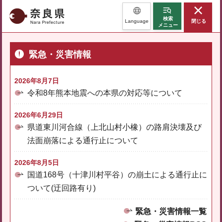
奈良県
検索
Language
閉じる
メニュー
緊急・災害情報
2026年8月7日
令和8年熊本地震への本県の対応等について
2026年6月29日
県道東川河合線（上北山村小橡）の路肩決壊及び
法面崩落による通行止について
2026年8月5日
国道168号（十津川村平谷）の崩土による通行止に
ついて(迂回路有り)
緊急・災害情報一覧