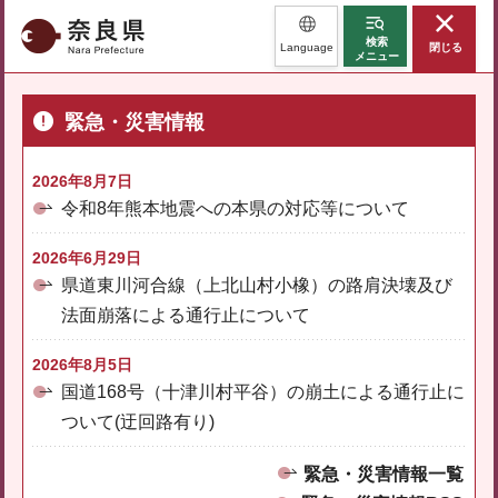
奈良県
検索
Language
閉じる
メニュー
緊急・災害情報
2026年8月7日
令和8年熊本地震への本県の対応等について
2026年6月29日
県道東川河合線（上北山村小橡）の路肩決壊及び
法面崩落による通行止について
2026年8月5日
国道168号（十津川村平谷）の崩土による通行止に
ついて(迂回路有り)
緊急・災害情報一覧