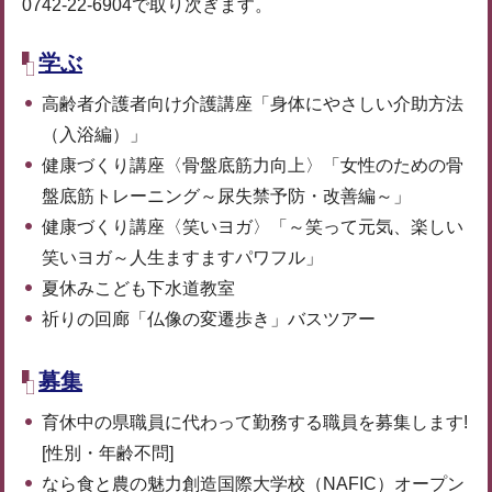
0742-22-6904で取り次ぎます。
学ぶ
高齢者介護者向け介護講座「身体にやさしい介助方法
（入浴編）」
健康づくり講座〈骨盤底筋力向上〉「女性のための骨
盤底筋トレーニング～尿失禁予防・改善編～」
健康づくり講座〈笑いヨガ〉「～笑って元気、楽しい
笑いヨガ～人生ますますパワフル」
夏休みこども下水道教室
祈りの回廊「仏像の変遷歩き」バスツアー
募集
育休中の県職員に代わって勤務する職員を募集します!
[性別・年齢不問]
なら食と農の魅力創造国際大学校（NAFIC）オープン