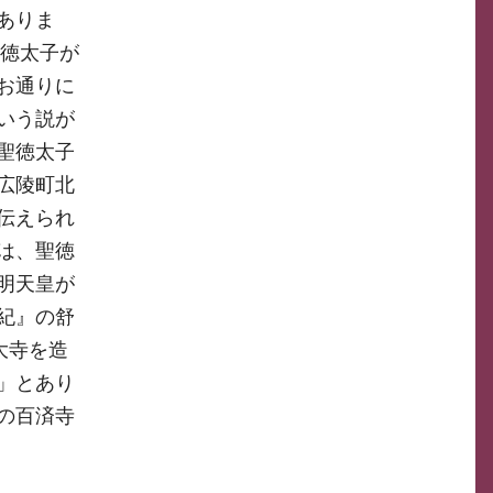
ありま
聖徳太子が
お通りに
いう説が
聖徳太子
広陵町北
伝えられ
は、聖徳
明天皇が
紀』の舒
大寺を造
」とあり
の百済寺