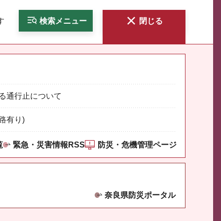
す
検索
メニュー
閉じる
る通行止について
路有り)
覧
緊急・災害情報RSS
防災・危機管理ページ
奈良県防災ポータル