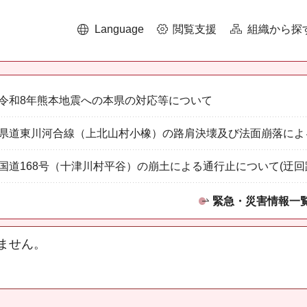
Language
閲覧支援
組織から探
令和8年熊本地震への本県の対応等について
県道東川河合線（上北山村小橡）の路肩決壊及び法面崩落によ
国道168号（十津川村平谷）の崩土による通行止について(迂回
緊急・災害情報一
ません。