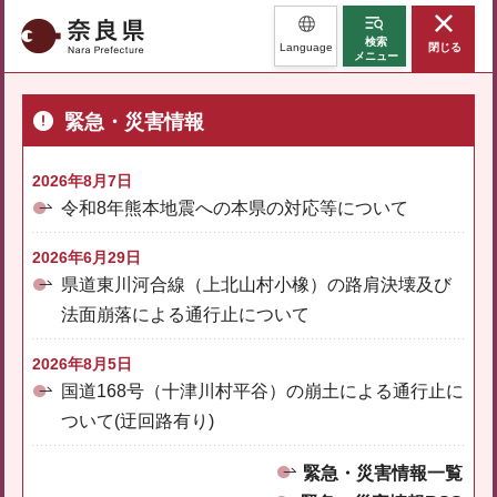
奈良県
検索
Language
閉じる
メニュー
緊急・災害情報
2026年8月7日
令和8年熊本地震への本県の対応等について
2026年6月29日
県道東川河合線（上北山村小橡）の路肩決壊及び
法面崩落による通行止について
2026年8月5日
国道168号（十津川村平谷）の崩土による通行止に
ついて(迂回路有り)
緊急・災害情報一覧