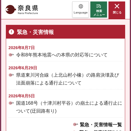
奈良県
検索
Language
閉じる
メニュー
緊急・災害情報
2026年8月7日
令和8年熊本地震への本県の対応等について
2026年6月29日
県道東川河合線（上北山村小橡）の路肩決壊及び
法面崩落による通行止について
2026年8月5日
国道168号（十津川村平谷）の崩土による通行止に
ついて(迂回路有り)
緊急・災害情報一覧