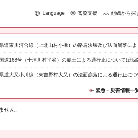
Language
閲覧支援
組織から探
県道東川河合線（上北山村小橡）の路肩決壊及び法面崩落によ
国道168号（十津川村平谷）の崩土による通行止について(迂回
県道大又小川線（東吉野村大又）の法面崩落による通行止につ
緊急・災害情報一
ません。