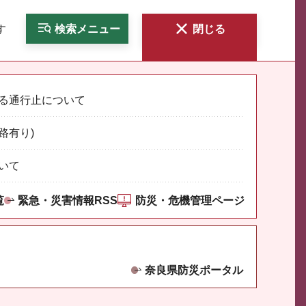
す
検索
メニュー
閉じる
る通行止について
路有り)
いて
覧
緊急・災害情報RSS
防災・危機管理ページ
奈良県防災ポータル