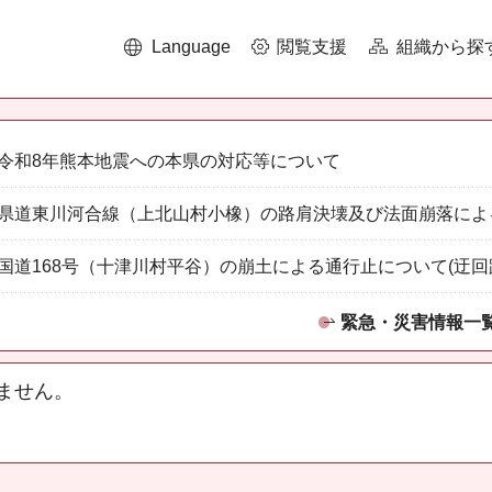
Language
閲覧支援
組織から探
令和8年熊本地震への本県の対応等について
県道東川河合線（上北山村小橡）の路肩決壊及び法面崩落によ
国道168号（十津川村平谷）の崩土による通行止について(迂回
緊急・災害情報一
ません。