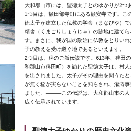
大和郡山市には、聖徳太子とのゆかりが2つ
1つ目は、額田部寺町にある額安寺です。こ
徳太子が建立した仏教の学舎（まなびや）で
精舎（くまごりしょうじゃ）の跡地に建てら
す。まさに、我が国の政治に仏教をとりいれ
子の教えを受け継ぐ地であるといえます。
2つ目は、稗のご飯伝説です。613年、稗田
和郡山市稗田町）を訪れた聖徳太子は、村人
を出されました。太子がその理由を問うたと
が無く稲が実らないことを知らされ、灌漑事
ました。―――この伝説は、大和郡山市の人
広く伝承されています。
聖徳太子ゆかりの歴史文化