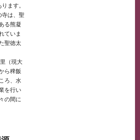
あります。
の寺は、聖
ある熊凝
れていま
た聖徳太
の里（現大
から稗飯
ころ、水
業を行い
々の間に
資源