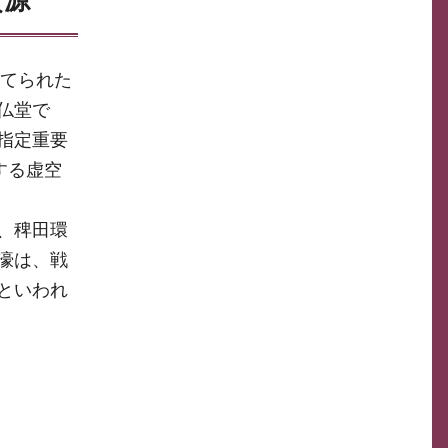
建てられた
仏堂で
指定重要
する虚空
、稗田環
環濠は、戦
といわれ