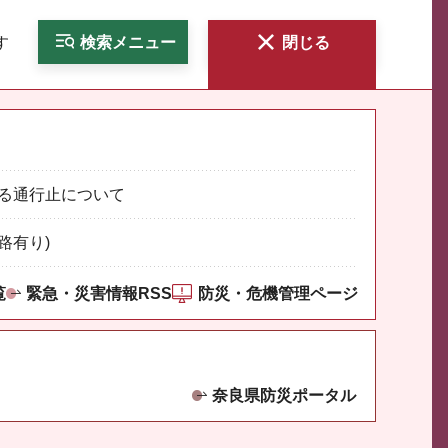
す
検索
メニュー
閉じる
る通行止について
路有り)
覧
緊急・災害情報RSS
防災・危機管理ページ
奈良県防災ポータル