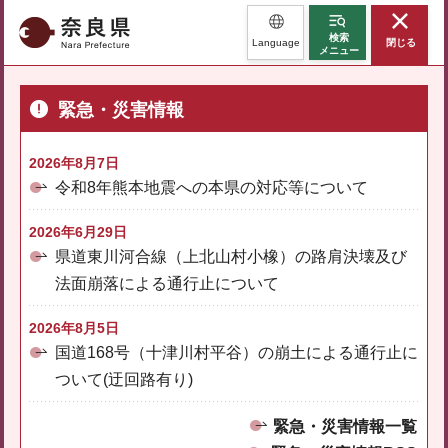
奈良県
検索
Language
閉じる
メニュー
緊急・災害情報
2026年8月7日
令和8年熊本地震への本県の対応等について
2026年6月29日
県道東川河合線（上北山村小橡）の路肩決壊及び
法面崩落による通行止について
2026年8月5日
国道168号（十津川村平谷）の崩土による通行止に
ついて(迂回路有り)
緊急・災害情報一覧