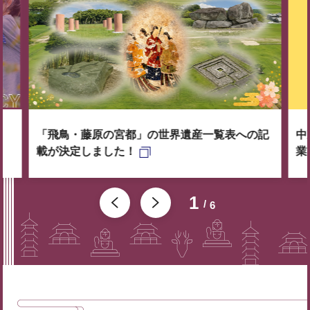
「飛鳥・藤原の宮都」の世界遺産一覧表への記
中
載が決定しました！
業
1
6