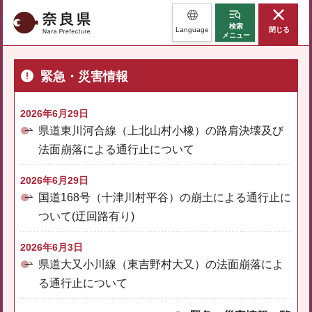
奈良県
検索
Language
閉じる
メニュー
緊急・災害情報
2026年6月29日
県道東川河合線（上北山村小橡）の路肩決壊及び
法面崩落による通行止について
2026年6月29日
国道168号（十津川村平谷）の崩土による通行止に
ついて(迂回路有り)
2026年6月3日
県道大又小川線（東吉野村大又）の法面崩落によ
る通行止について