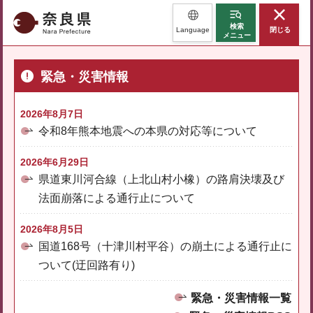
奈良県
検索
Language
閉じる
メニュー
緊急・災害情報
2026年8月7日
令和8年熊本地震への本県の対応等について
2026年6月29日
県道東川河合線（上北山村小橡）の路肩決壊及び
法面崩落による通行止について
2026年8月5日
国道168号（十津川村平谷）の崩土による通行止に
ついて(迂回路有り)
緊急・災害情報一覧