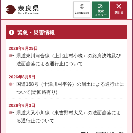
奈良県
検索
Language
閉じる
メニュー
緊急・災害情報
2026年6月29日
県道東川河合線（上北山村小橡）の路肩決壊及び
法面崩落による通行止について
2026年8月5日
国道168号（十津川村平谷）の崩土による通行止に
ついて(迂回路有り)
2026年6月3日
県道大又小川線（東吉野村大又）の法面崩落によ
る通行止について