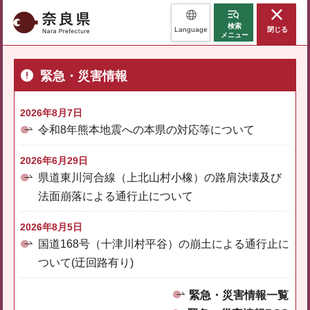
奈良県
検索
Language
閉じる
メニュー
緊急・災害情報
2026年8月7日
令和8年熊本地震への本県の対応等について
2026年6月29日
県道東川河合線（上北山村小橡）の路肩決壊及び
法面崩落による通行止について
2026年8月5日
国道168号（十津川村平谷）の崩土による通行止に
ついて(迂回路有り)
緊急・災害情報一覧