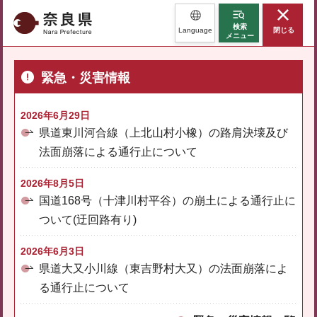
奈良県
検索
Language
閉じる
メニュー
緊急・災害情報
2026年6月29日
県道東川河合線（上北山村小橡）の路肩決壊及び
法面崩落による通行止について
2026年8月5日
国道168号（十津川村平谷）の崩土による通行止に
ついて(迂回路有り)
2026年6月3日
県道大又小川線（東吉野村大又）の法面崩落によ
る通行止について