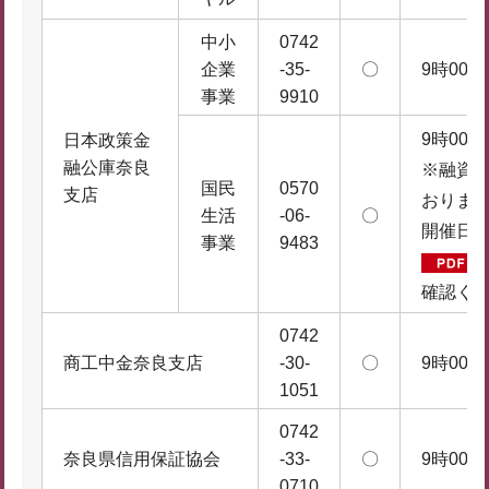
中小
0742
企業
-35-
〇
9時00分
事業
9910
9時00分
日本政策金
融公庫奈良
※融資
国民
0570
支店
おりま
生活
-06-
〇
開催日
事業
9483
確認く
0742
商工中金奈良支店
-30-
〇
9時00分
1051
0742
奈良県信用保証協会
-33-
〇
9時00分
0710