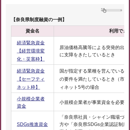
【奈良県制度融資の一例】
資金名
利用でき
経済緊急資金
原油価格高騰等による突発的出費
【経営環境変
に支障をきたしているとき
化・災害枠】
経済緊急資金
国が指定する業種を営んでいる事
【セーフティ
の要件を満たしているとき（市町
ネット枠】
ィネット5号の場合
小規模企業者
小規模企業者が事業資金を必要と
資金
「奈良県社員・シャイン職場づく
SDGs推進資金
方や「奈良県SDGs企業認証制