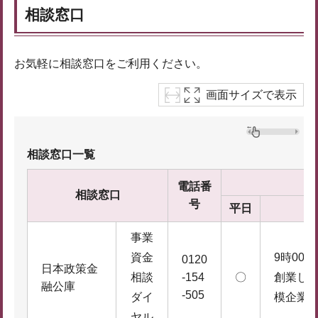
相談窓口
お気軽に相談窓口をご利用ください。
画面サイズで表示
相談窓口一覧
電話番
相談窓口
号
平日
事業
資金
9時00分
0120
日本政策金
相談
-154
〇
創業し
融公庫
-505
ダイ
模企業の
ヤル