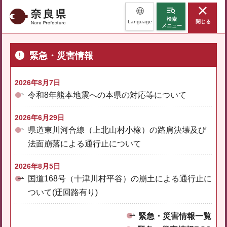
奈良県
検索
Language
閉じる
メニュー
緊急・災害情報
2026年8月7日
令和8年熊本地震への本県の対応等について
2026年6月29日
県道東川河合線（上北山村小橡）の路肩決壊及び
法面崩落による通行止について
2026年8月5日
国道168号（十津川村平谷）の崩土による通行止に
ついて(迂回路有り)
緊急・災害情報一覧