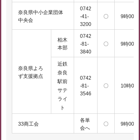
0742
奈良県中小企業団体
-41-
〇
9時00分
中央会
3200
0742
柏木
-81-
〇
9時00分
本部
3840
近鉄
奈良県よろ
奈良
ず支援拠点
0742
駅前
-81-
〇
10時00
サテ
3546
ライ
ト
各単
33商工会
〇
9時00分
会へ