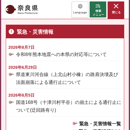
奈良県
検索
Language
閉じる
メニュー
緊急・災害情報
2026年8月7日
令和8年熊本地震への本県の対応等について
2026年6月29日
県道東川河合線（上北山村小橡）の路肩決壊及び
法面崩落による通行止について
2026年8月5日
国道168号（十津川村平谷）の崩土による通行止に
ついて(迂回路有り)
緊急・災害情報一覧