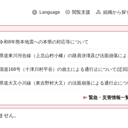
Language
閲覧支援
組織から探
令和8年熊本地震への本県の対応等について
県道東川河合線（上北山村小橡）の路肩決壊及び法面崩落によ
国道168号（十津川村平谷）の崩土による通行止について(迂回
県道大又小川線（東吉野村大又）の法面崩落による通行止につ
緊急・災害情報一
ません。