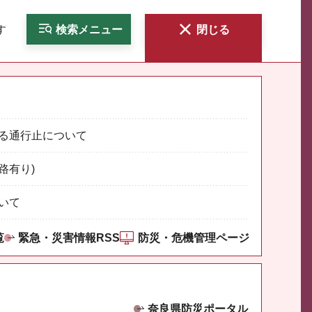
す
検索
メニュー
閉じる
る通行止について
路有り)
いて
覧
緊急・災害情報RSS
防災・危機管理ページ
奈良県防災ポータル